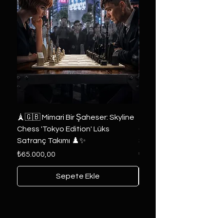
🗼🇬🇧 Mimari Bir Şaheser: Skyline
👑 2019 ABD Özel Tasa
Chess 'Tokyo Edition' Lüks
Game of Thrones Kole
Satranç Takımı ♟️✨
Seri 🔥⚔️
Fiyat
Fiyat
₺65.000,00
₺6.000,00
Sepete Ekle