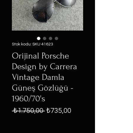
Stok kodu: SKU 41623
Orijinal Porsche
Design by Carrera
Vintage Damla
Güneş Gözlüğü -
1960/70's
Normal
İndirimli
 ₺1.750,00 
₺735,00
Fiyat
Fiyat