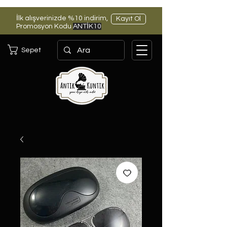
İlk alışverinizde %10 indirim,
Kayıt Ol
Promosyon Kodu
ANTİK10
Sepet