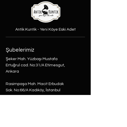
Antik Kuntik - Yeni Köye Eski Adet
Şubelerimiz
Şeker Mah. Yüzbaşı Mustafa
Ertuğrul cad. No:31/A Etimesgut,
Ankara
Rasimpaşa Mah. Macit Erbudak
Sok. No:66/A Kadıköy, İstanbul
Büyükdere Mah. Bostan Sok. No:8
Sarıyer, İstanbul
0 (537) 593 7332