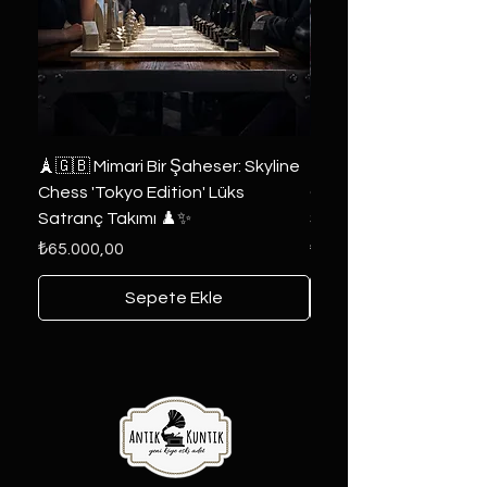
🗼🇬🇧 Mimari Bir Şaheser: Skyline
👑 2019 ABD Özel Tasa
Chess 'Tokyo Edition' Lüks
Game of Thrones Kole
Satranç Takımı ♟️✨
Seri 🔥⚔️
Fiyat
Fiyat
₺65.000,00
₺6.000,00
Sepete Ekle