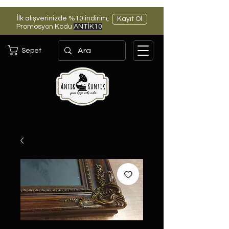
İlk alışverinizde %10 indirim,
Kayıt Ol
Promosyon Kodu
ANTİK10
Sepet