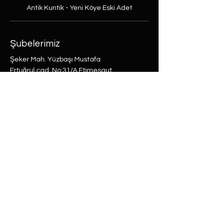
Antik Kuntik - Yeni Köye Eski Adet
Şubelerimiz
Şeker Mah. Yüzbaşı Mustafa
Ertuğrul cad. No:31/A Etimesgut,
Ankara
Rasimpaşa Mah. Macit Erbudak
Sok. No:66/A Kadıköy, İstanbul
Büyükdere Mah. Bostan Sok. No:8
Sarıyer, İstanbul
0 (537) 593 7332
0 (850) 808 0281
0 (312) 280 5228
selam@labu.com.tr