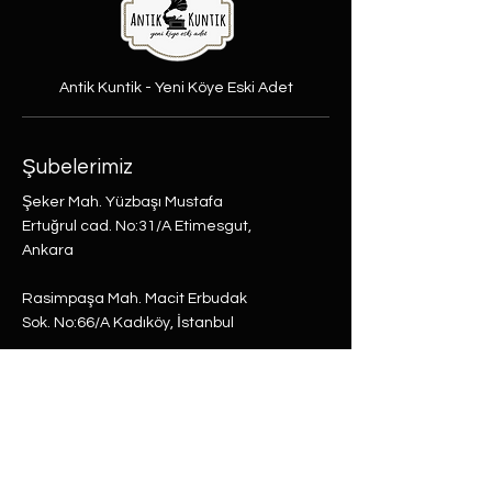
Antik Kuntik - Yeni Köye Eski Adet
Şubelerimiz
Şeker Mah. Yüzbaşı Mustafa
Ertuğrul cad. No:31/A Etimesgut,
Ankara
Rasimpaşa Mah. Macit Erbudak
Sok. No:66/A Kadıköy, İstanbul
Büyükdere Mah. Bostan Sok. No:8
Sarıyer, İstanbul
0 (537) 593 7332
0 (850) 808 0281