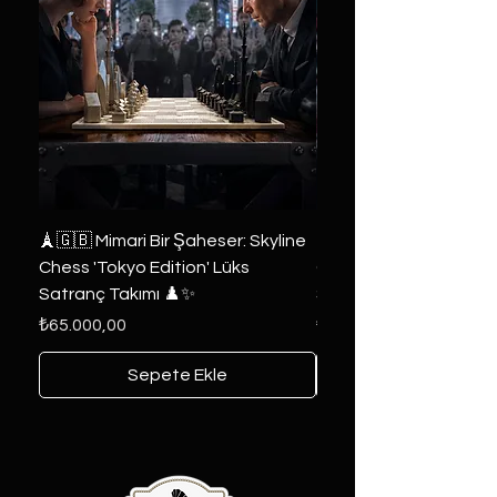
🗼🇬🇧 Mimari Bir Şaheser: Skyline
👑 2019 ABD Özel Tasa
Chess 'Tokyo Edition' Lüks
Game of Thrones Kole
Satranç Takımı ♟️✨
Seri 🔥⚔️
Fiyat
Fiyat
₺65.000,00
₺6.000,00
Sepete Ekle