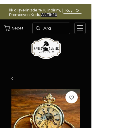
İlk alışverinizde %10 indirim,
Kayıt Ol
Promosyon Kodu
ANTİK10
Sepet