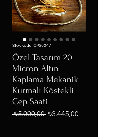
Stok kodu: CPS0047
Özel Tasarım 20
Micron Altın
Kaplama Mekanik
Kurmalı Köstekli
Cep Saati
Normal
İndirimli
 ₺5.000,00 
₺3.445,00
Fiyat
Fiyat