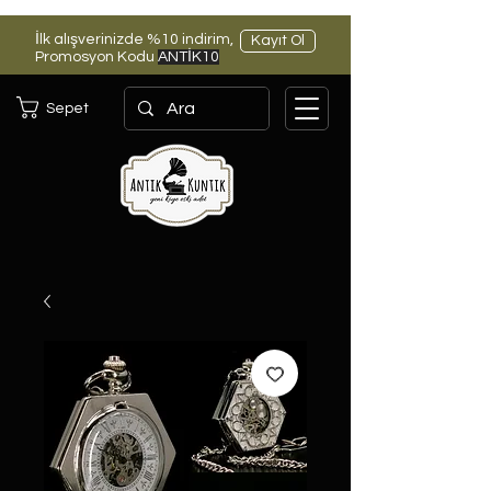
İlk alışverinizde %10 indirim,
Kayıt Ol
Promosyon Kodu
ANTİK10
Sepet