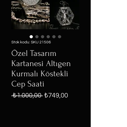
Stok kodu: SKU 21506
Özel Tasarım
Kartanesi Altıgen
Kurmalı Köstekli
Cep Saati
Normal
İndirimli
 ₺1.000,00 
₺749,00
Fiyat
Fiyat