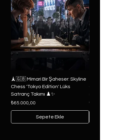
🗼🇬🇧 Mimari Bir Şaheser: Skyline
👑 2019 ABD Özel Tasa
Chess 'Tokyo Edition' Lüks
Game of Thrones Kole
Satranç Takımı ♟️✨
Seri 🔥⚔️
Fiyat
Fiyat
₺65.000,00
₺6.000,00
Sepete Ekle