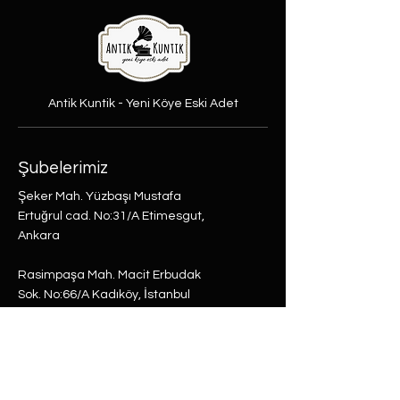
Antik Kuntik - Yeni Köye Eski Adet
Şubelerimiz
Şeker Mah. Yüzbaşı Mustafa
Ertuğrul cad. No:31/A Etimesgut,
Ankara
Rasimpaşa Mah. Macit Erbudak
Sok. No:66/A Kadıköy, İstanbul
Büyükdere Mah. Bostan Sok. No:8
Sarıyer, İstanbul
0 (537) 593 7332