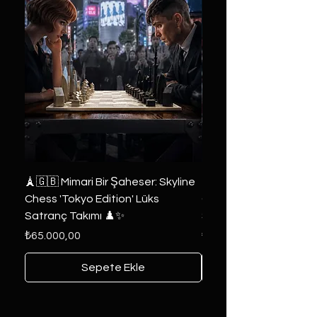
🗼🇬🇧 Mimari Bir Şaheser: Skyline
👑 2019 ABD Özel Tasa
Chess 'Tokyo Edition' Lüks
Game of Thrones Kole
Satranç Takımı ♟️✨
Seri 🔥⚔️
Fiyat
Fiyat
₺65.000,00
₺6.000,00
Sepete Ekle