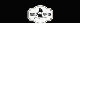
Antik Kuntik - Yeni Köye Eski Adet
Şubelerimiz
Şeker Mah. Yüzbaşı Mustafa
Ertuğrul cad. No:31/A Etimesgut,
Ankara
Rasimpaşa Mah. Macit Erbudak
Sok. No:66/A Kadıköy, İstanbul
Büyükdere Mah. Bostan Sok. No:8
Sarıyer, İstanbul
0 (537) 593 7332