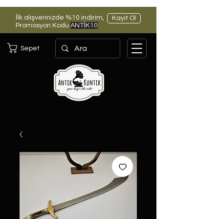
İlk alışverinizde %10 indirim,
Kayıt Ol
Promosyon Kodu
ANTİK10
Sepet