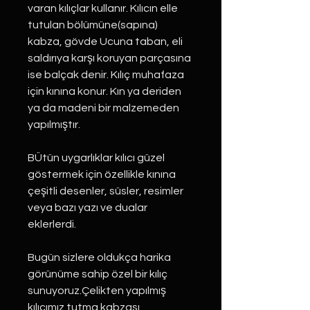
varan kılıçlar kullanır. Kılıcın elle
tutulan bölümüne(sapına)
kabza, gövde Ucuna taban, eli
saldırıya karşı koruyan parçasına
ise balçak denir. Kılıç muhafaza
için kınına konur. Kın ya deriden
ya da madeni bir malzemeden
yapılmıştır.
BÜtün uygarlıklar kılıcı güzel
göstermek için özellikle kınına
çeşitli desenler, süsler, resimler
veya bazı yazı ve dualar
eklerlerdi.
Bugün sizlere oldukça harika
görünüme sahip özel bir kılıç
sunuyoruz.Çelikten yapılmış
kılıcımız tutma kabzası