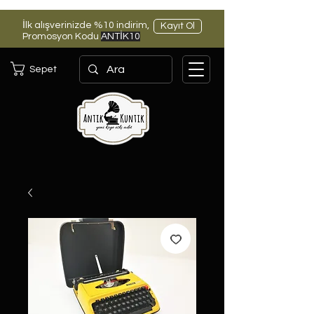
İlk alışverinizde %10 indirim,
Kayıt Ol
Promosyon Kodu
ANTİK10
Sepet