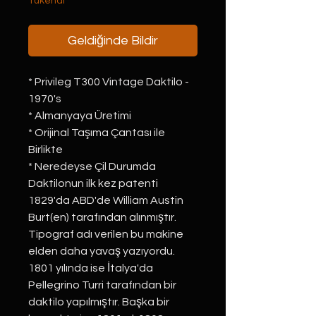
Tükendi
Geldiğinde Bildir
* Privileg T300 Vintage Daktilo -
1970's
* Almanyaya Üretimi
* Orijinal Taşıma Çantası ile
Birlikte
* Neredeyse Çil Durumda
Daktilonun ilk kez patenti
1829'da ABD'de William Austin
Burt(en) tarafından alınmıştır.
Tipograf adı verilen bu makine
elden daha yavaş yazıyordu.
1801 yılında ise İtalya'da
Pellegrino Turri tarafından bir
daktilo yapılmıştır. Başka bir