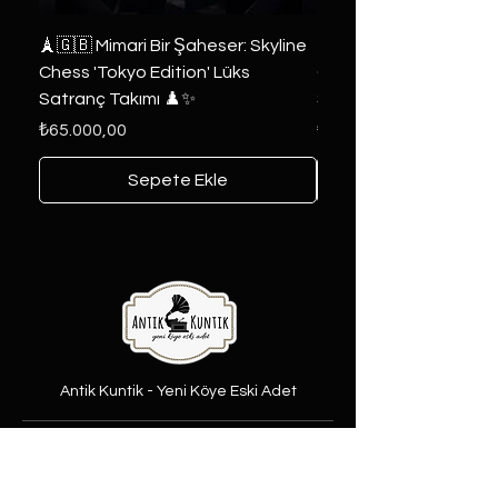
🗼🇬🇧 Mimari Bir Şaheser: Skyline
👑 2019 ABD Özel Tasa
Chess 'Tokyo Edition' Lüks
Game of Thrones Kole
Satranç Takımı ♟️✨
Seri 🔥⚔️
Fiyat
Fiyat
₺65.000,00
₺6.000,00
Sepete Ekle
Antik Kuntik - Yeni Köye Eski Adet
Şubelerimiz