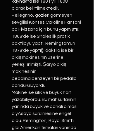
kaynakta ise 1801 yılı 1808
olarak belirtilmektedir.
Pellegrino, gözleri görmeyen
sevgilisi Kontes Caroline Fantoni
da Fivizzano için bunu yapmıştır.
1868'de ise Sholes ilk pratik
daktiloyu yaptı. Remington'un
1878'de yaptığı daktilo ise bir
dikiş makinesinın üzerine
yerleşTırilmişti. Şaryo dikiş
makinesinin
pedalına benzeyen bir pedalla
döndürülüyordu.
Makine ise silik ve büyük harf
yazabiliyordu. Bu mahsurlarının
yanında büyük ve pahalı olması
piyAsaya sürülmesine engel
oldu. Remington, Royal Smith
gibi Amerikan firmaları yanında