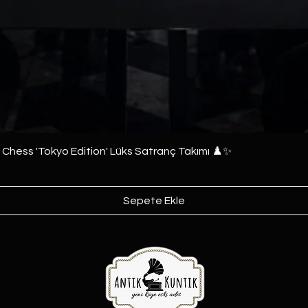
e Chess 'Tokyo Edition' Lüks Satranç Takımı ♟️✨
Sepete Ekle