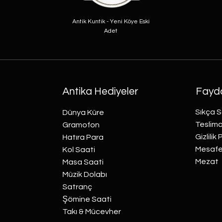
Antik Kuntik - Yeni Köye Eski
Adet
Antika Hediyeler
Fayda
Sıkça S
Dünya Küre
Teslima
Gramofon
Gizlilik 
Hatıra Para
Mesafel
Kol Saati
Mezat
Masa Saati
Müzik Dolabı
Satranç
Şömine Saati
Takı & Mücevher