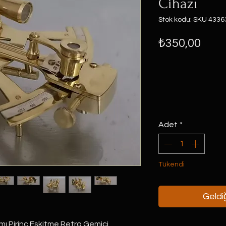
Cihazı
Stok kodu: SKU 4336
Fiya
₺350,00
Adet
*
Tükendi
Geldiğ
 Pirinç Eskitme Retro Gemici