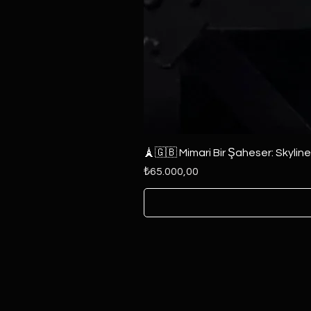
🗼🇬🇧 Mimari Bir Şaheser: Skylin
Fiyat
₺65.000,00