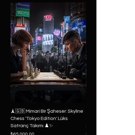
🗼🇬🇧 Mimari Bir Şaheser: Skyline
👑 2019 ABD Özel Tasa
Chess 'Tokyo Edition' Lüks
Game of Thrones Kole
Satranç Takımı ♟️✨
Seri 🔥⚔️
Fiyat
Fiyat
₺65.000,00
₺6.000,00