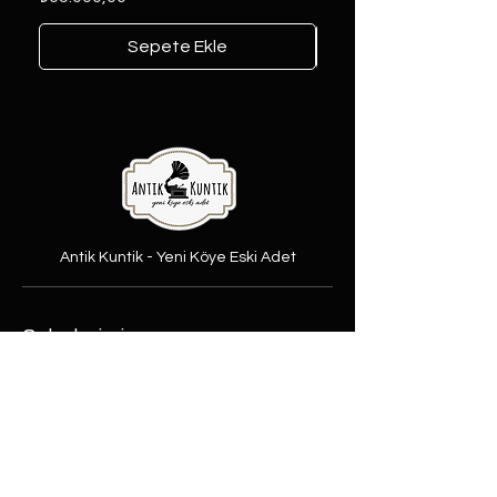
Sepete Ekle
Antik Kuntik - Yeni Köye Eski Adet
Şubelerimiz
Şeker Mah. Yüzbaşı Mustafa
Ertuğrul cad. No:31/A Etimesgut,
Ankara
Rasimpaşa Mah. Macit Erbudak
Sok. No:66/A Kadıköy, İstanbul