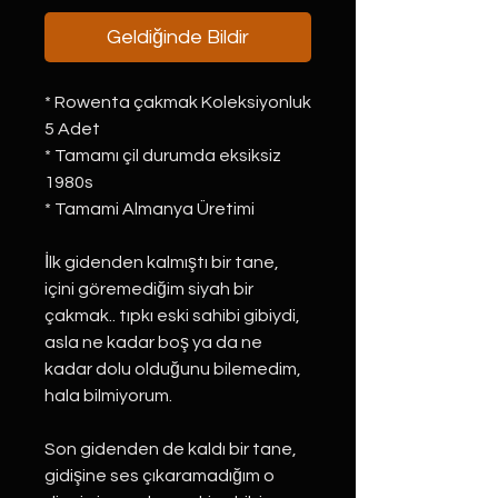
Geldiğinde Bildir
* Rowenta çakmak Koleksiyonluk
5 Adet
* Tamamı çil durumda eksiksiz
1980s
* Tamami Almanya Üretimi
İlk gidenden kalmıştı bir tane,
içini göremediğim siyah bir
çakmak.. tıpkı eski sahibi gibiydi,
asla ne kadar boş ya da ne
kadar dolu olduğunu bilemedim,
hala bilmiyorum.
Son gidenden de kaldı bir tane,
gidişine ses çıkaramadığım o