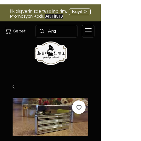
İlk alışverinizde %10 indirim,
Kayıt Ol
Promosyon Kodu
ANTİK10
Sepet