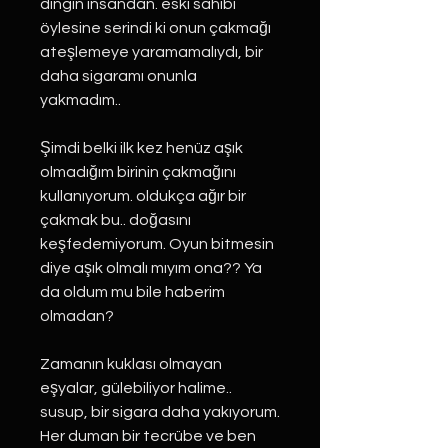
dingin insandan. eski sahibi
öylesine serindi ki onun çakmağı
ateşlemeye yaramamalıydı, bir
daha sigaramı onunla
yakmadım..
Şimdi belki ilk kez henüz aşık
olmadığım birinin çakmağını
kullanıyorum. oldukça ağır bir
çakmak bu.. doğasını
keşfedemiyorum. Oyun bitmesin
diye aşık olmalı mıyım ona?? Ya
da oldum mu bile haberim
olmadan?
Zamanın kuklası olmayan
eşyalar, gülebiliyor halime..
susup, bir sigara daha yakıyorum.
Her duman bir tecrübe ve ben