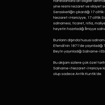
hanedanlara ait bilgiler alınma
yine resmi nezaret ve vilayet s
Seraskerliğin çıkardığı 17 ciltli
Nezaret-i Hariciyye, 17 ciltlik 
salnamesi, ticaret, nifia, maliy
heyetin hazırladığı İlmiyye saln
Bunların dışında hususi salnamel
Efendi'nin 1871'de yayınladığı
Bey'in yayınladığı Salname-i Ebü
Bu akşam sizlere çok özel tarih
Salname-i Nezaret-i Hariciye 
olup sadece Antik Kuntik'de.