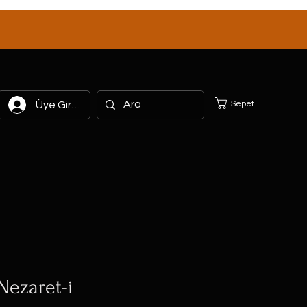
Sepet
Üye Girişi
Nezaret-i