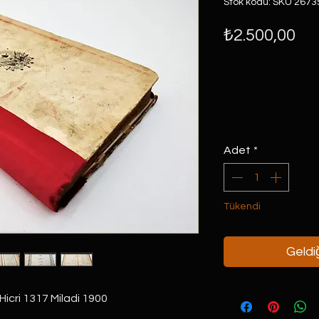
Stok kodu: SKU 2673
Fiy
₺2.500,00
Adet
*
Tükendi
Geldiğ
Hicri 1317 Miladi 1900