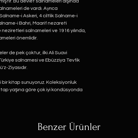
mıştır. Bu devlet salnameleri dışında
alnameleri de vardı. Ayrıca
k Salname-i Askeri, 4 ciltlik Salname-i
Salname-i Bahri, Maarif nezareti
e neziretleri salnameleri ve 1916 yılında,
ameleri önemlidir.
er de pek çoktur, ilki Ali Suavi
 Türkiye salnamesi ve Ebüzziya Tevfik
'z-Ziyasıdır.
i bir kitap sunuyoruz. Koleksiyonluk
kitap yaşına göre çok iyi kondüsyonda
Benzer Ürünler