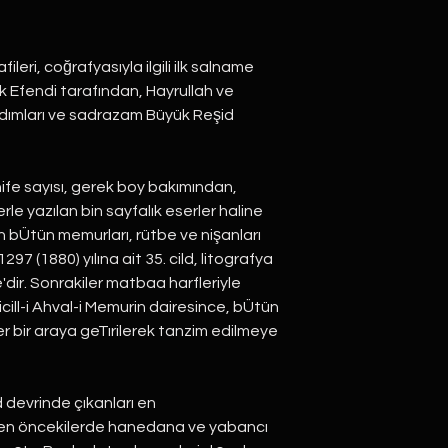
fileri, coğrafyasıyla ilgili ilk salname
k Efendi tarafından, Hayrullah ve
dımları ve sadrazam Büyük Reşid
ife sayısı, gerek boy bakımından,
le yazılan bin sayfalık eserler haline
in bÜtün memurları, rütbe ve nişanları
297 (1880) yılına ait 35. cild, litografya
dir. Sonrakiler matbaa harfleriyle
icill-i Ahval-i Memurin dairesince, bÜtün
ler bir araya geTırilerek tanzim edilmeye
 devrinde çıkanları en
'den öncekilerde hanedana ve yabancı