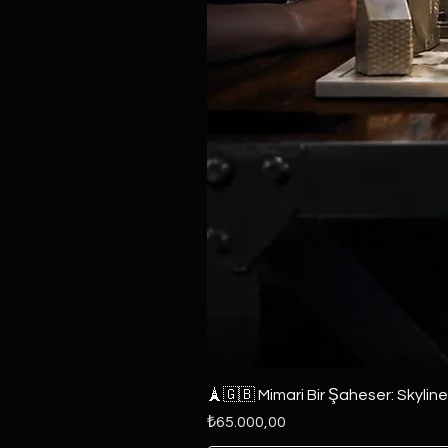
🗼🇬🇧 Mimari Bir Şaheser: Skylin
Fiyat
₺65.000,00