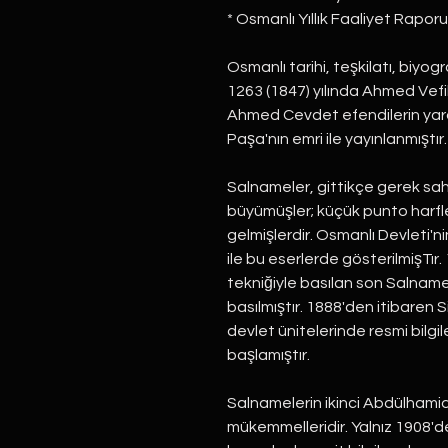
* Osmanlı Yıllık Faaliyet Raporu
Osmanlı tarihi, teşkilatı, biyogra
1263 (1847) yılında Ahmed Vefi
Ahmed Cevdet efendilerin yar
Paşa'nın emri ile yayınlanmıştır.
Salnameler, gittikçe gerek sah
büyümüşler; küçük punto harfler
gelmişlerdir. Osmanlı Devleti'n
ile bu eserlerde gösterilmişTır. 1
tekniğiyle basılan son Salname'
basılmıştır. 1888'den itibaren S
devlet ünitelerinde resmi bilgi
başlamıştır.
Salnamelerin ikinci Abdülhamid
mükemmelleridir. Yalnız 1908