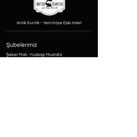
Antik Kuntik - Yeni Köye Eski Adet
Şubelerimiz
Şeker Mah. Yüzbaşı Mustafa
Ertuğrul cad. No:31/A Etimesgut,
Ankara
Rasimpaşa Mah. Macit Erbudak
Sok. No:66/A Kadıköy, İstanbul
Büyükdere Mah. Bostan Sok. No:8
Sarıyer, İstanbul
0 (537) 593 7332
0 (850) 808 0281
0 (312) 280 5228