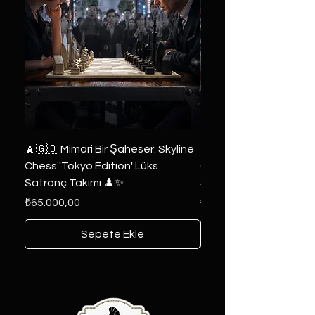
🗼🇬🇧 Mimari Bir Şaheser: Skyline
👑 2019 ABD Özel Tasa
Chess 'Tokyo Edition' Lüks
Game of Thrones Kole
Satranç Takımı ♟️✨
Seri 🔥⚔️
Fiyat
Fiyat
₺65.000,00
₺6.000,00
Sepete Ekle