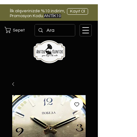
İlk alışverinizde %10 indirim,
Kayıt Ol
Promosyon Kodu
ANTİK10
Sepet