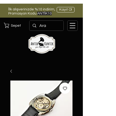
İlk alışverinizde %10 indirim,
Kayıt Ol
Promosyon Kodu
ANTİK10
Sepet