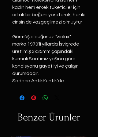
Glamour Koleksiyonu ise hem
kadın hem erkek tüketiciler için
ortak bir beğeni yaratarak, her iki
cinsin de vazgeçilmezi olmuştur
Görmüş olduğunuz "Vialux"
marka 1970'li yıllarda İsviçrede
üretilmiş 3x35mm çapındaki
kurmalı Saatimiz yaşına göre
kondisyonu gayet iyi ve çalışır
durumdadır.
Sadece AntikKuntik'de.
Benzer Ürünler