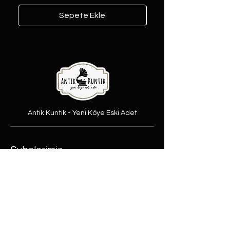
Sepete Ekle
Antik Kuntik - Yeni Köye Eski Adet
Şubelerimiz
Şeker Mah. Yüzbaşı Mustafa
Ertuğrul cad. No:31/A Etimesgut,
Ankara
Rasimpaşa Mah. Macit Erbudak
Sok. No:66/A Kadıköy, İstanbul