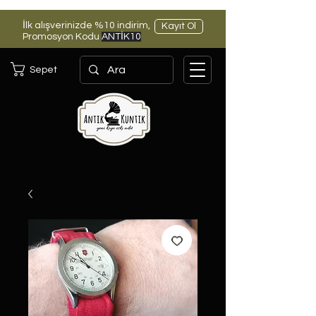
İlk alışverinizde %10 indirim,
Kayıt Ol
Promosyon Kodu
ANTİK10
Sepet