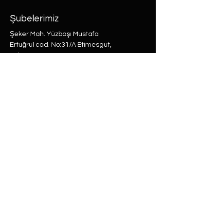
Şubelerimiz
Şeker Mah. Yüzbaşı Mustafa
Ertuğrul cad. No:31/A Etimesgut,
Ankara
Rasimpaşa Mah. Macit Erbudak
Sok. No:66/A Kadıköy, İstanbul
Büyükdere Mah. Bostan Sok. No:8
Sarıyer, İstanbul
0 (537) 593 7332
0 (850) 808 0281
0 (312) 280 5228
selam@labu.com.tr
Antika Eşyalar
Antika Hediyeler