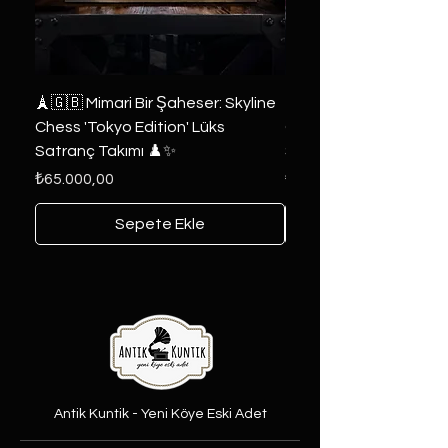
🗼🇬🇧 Mimari Bir Şaheser: Skyline
👑 2019 ABD Özel Tasa
Chess 'Tokyo Edition' Lüks
Game of Thrones Kole
Satranç Takımı ♟️✨
Seri 🔥⚔️
Fiyat
Fiyat
₺65.000,00
₺6.000,00
Sepete Ekle
Antik Kuntik - Yeni Köye Eski Adet