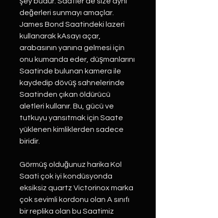
şey budur. Saatler de size aynı
değerleri sunmayı amaçlar.
James Bond Saatindeki lazeri
kullanarak kAsayı açar,
arabasının yanına gelmesi için
onu kumanda eder, düşmanlarını
Saatinde bulunan kamera ile
kaydedip dövüş sahnelerinde
Saatinden çıkan öldürücü
aletleri kullanır. Bu, gücü ve
tutkuyu yansıtmak için Saate
yüklenen kimliklerden sadece
biridir.
Görmüş olduğunuz harika Kol
Saati çok iyi kondüsyonda
eksiksiz quartz Victorinox marka
çok sevimli kordonu olan A sınıfı
bir replika olan bu Saatimiz