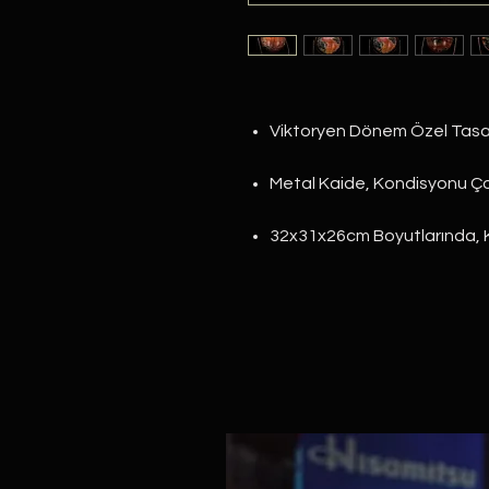
Viktoryen Dönem Özel Tasa
Metal Kaide, Kondisyonu Ço
32x31x26cm Boyutlarında, K