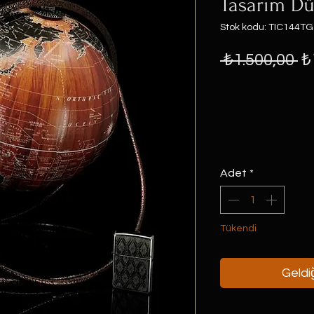
Tasarım D
Stok kodu: TIC144TG
N
 ₺1.500,00 
₺
Fi
Adet
*
Tükendi
Geldiğ