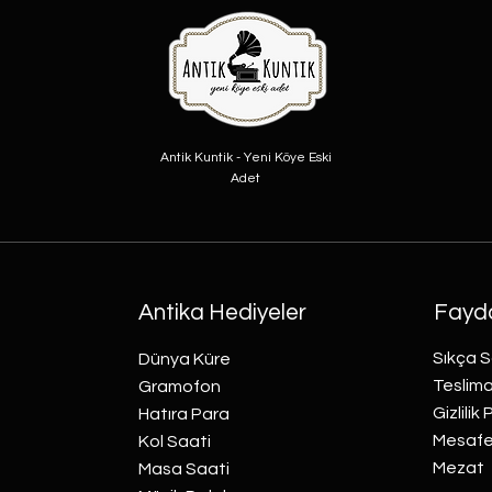
Antik Kuntik - Yeni Köye Eski
Adet
Antika Hediyeler
Fayda
Sıkça S
Dünya Küre
Teslima
Gramofon
Gizlilik 
Hatıra Para
Mesafel
Kol Saati
Mezat
Masa Saati