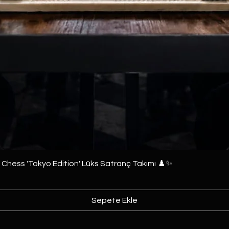
e Chess 'Tokyo Edition' Lüks Satranç Takımı ♟️✨
Sepete Ekle