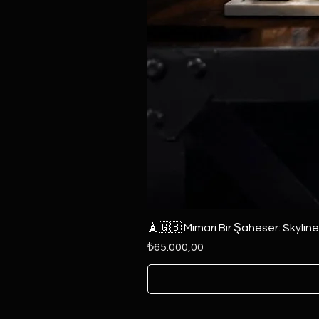
🗼🇬🇧 Mimari Bir Şaheser: Skylin
Fiyat
₺65.000,00