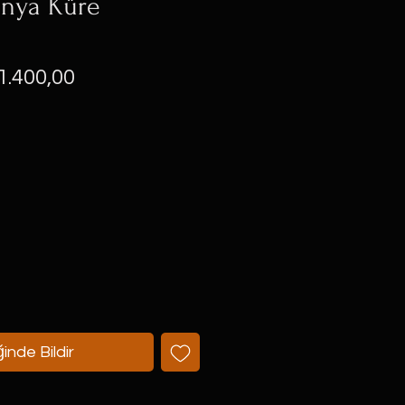
ünya Küre
ormal
İndirimli
1.400,00
yat
Fiyat
inde Bildir