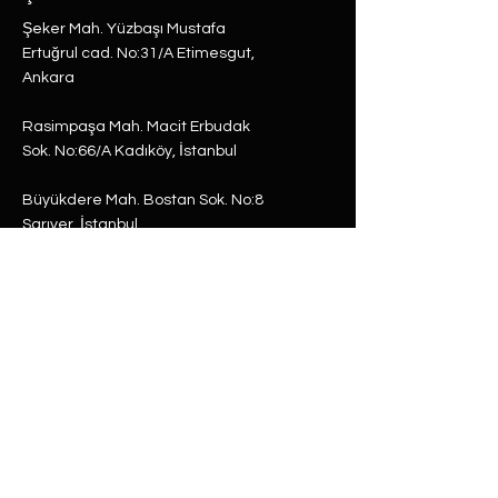
Şeker Mah. Yüzbaşı Mustafa
Ertuğrul cad. No:31/A Etimesgut,
Ankara
Rasimpaşa Mah. Macit Erbudak
Sok. No:66/A Kadıköy, İstanbul
Büyükdere Mah. Bostan Sok. No:8
Sarıyer, İstanbul
0 (537) 593 7332
0 (850) 808 0281
0 (312) 280 5228
selam@labu.com.tr
Antika Eşyalar
Antika Hediyeler
Tüm Ürünler
Dünya Küre