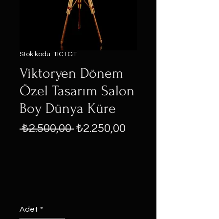
Stok kodu: TIC1GT
Viktoryen Dönem
Özel Tasarım Salon
Boy Dünya Küre
Normal
İndirimli
 ₺2.500,00 
₺2.250,00
Fiyat
Fiyat
Adet
*