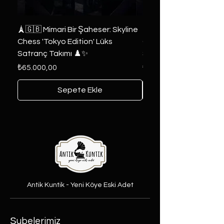
🗼🇬🇧 Mimari Bir Şaheser: Skyline
👑 2019 ABD Özel Tasa
Chess 'Tokyo Edition' Lüks
Game of Thrones Kole
Satranç Takımı ♟️✨
Seri 🔥⚔️
Fiyat
Fiyat
₺65.000,00
₺6.000,00
Sepete Ekle
Antik Kuntik - Yeni Köye Eski Adet
Şubelerimiz