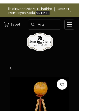
İlk alışverinizde %10 indirim,
Kayıt Ol
Promosyon Kodu
ANTİK10
Sepet