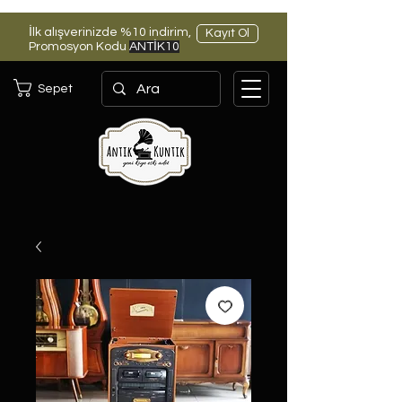
İlk alışverinizde %10 indirim,
Kayıt Ol
Promosyon Kodu
ANTİK10
Sepet