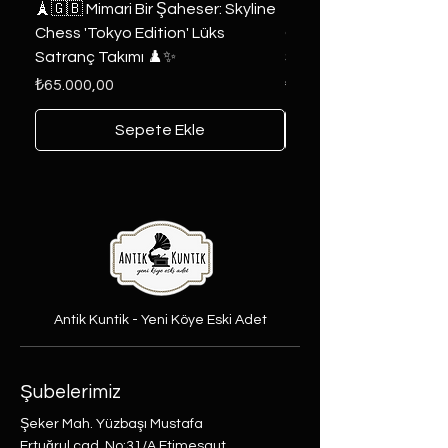
🗼🇬🇧 Mimari Bir Şaheser: Skyline
👑 2019 ABD Özel Tasa
Chess 'Tokyo Edition' Lüks
Game of Thrones Kole
Satranç Takımı ♟️✨
Seri 🔥⚔️
Fiyat
Fiyat
₺65.000,00
₺6.000,00
Sepete Ekle
Antik Kuntik - Yeni Köye Eski Adet
Şubelerimiz
Şeker Mah. Yüzbaşı Mustafa
Ertuğrul cad. No:31/A Etimesgut,