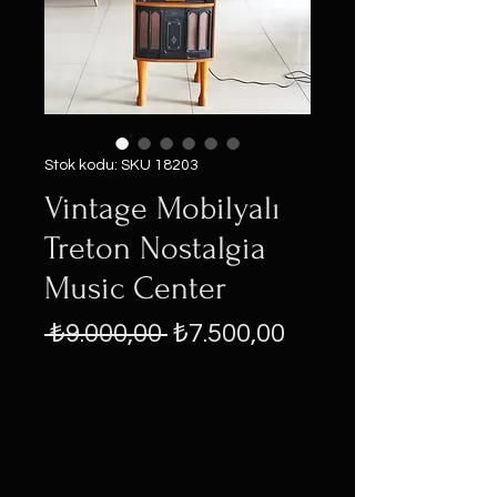
Stok kodu: SKU 18203
Vintage Mobilyalı
Treton Nostalgia
Music Center
Normal
İndirimli
 ₺9.000,00 
₺7.500,00
Fiyat
Fiyat