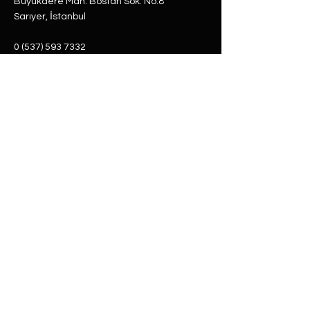
Büyükdere Mah. Bostan Sok. No:8
Sarıyer, İstanbul
0 (537) 593 7332
0 (850) 808 0281
0 (312) 280 5228
selam@labu.com.tr
Antika Eşyalar
Antika Hediyeler
Tüm Ürünler
Dünya Küre
Antika & Vintage
Gramofon
Retro & Tasarım
Hatıra Para
Baston
Kol Saati
Cep Saati
Masa Saati
Çakmak
Müzik Dolabı
Daktilo
Satranç
Duvar Saati
Şömine Saati
Radyo
Takı & Mücevher