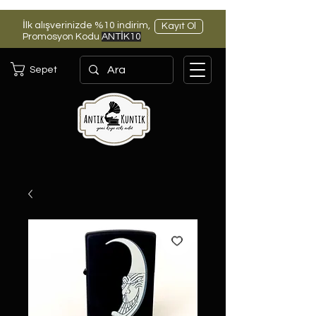
İlk alışverinizde %10 indirim,
Kayıt Ol
Promosyon Kodu
ANTİK10
Sepet