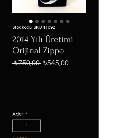
Stok kodu: SKU 41892
2014 Yılı Üretimi
Orijinal Zippo
Normal
İndirimli
 ₺750,00 
₺545,00
Fiyat
Fiyat
Adet
*