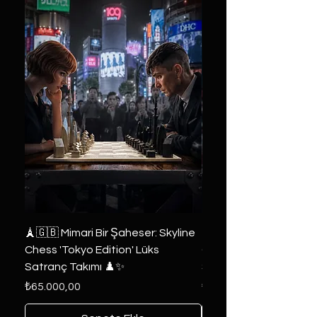
🗼🇬🇧 Mimari Bir Şaheser: Skyline
👑 2019 ABD Özel Tasa
Chess 'Tokyo Edition' Lüks
Game of Thrones Kole
Satranç Takımı ♟️✨
Seri 🔥⚔️
Fiyat
Fiyat
₺65.000,00
₺6.000,00