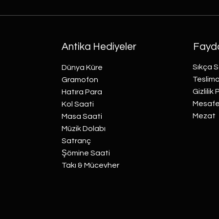
Antika Hediyeler
Fayda
Sıkça S
Dünya Küre
Teslima
Gramofon
Gizlilik 
Hatıra Para
Mesafel
Kol Saati
Mezat
Masa Saati
Müzik Dolabı
Satranç
Şömine Saati
Takı & Mücevher