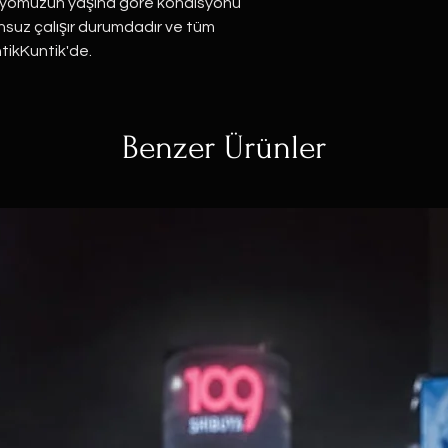
Radyomuzun yaşına göre kondisyonu
uz çalışır durumdadır ve tüm
ntikKuntik'de.
Benzer Ürünler