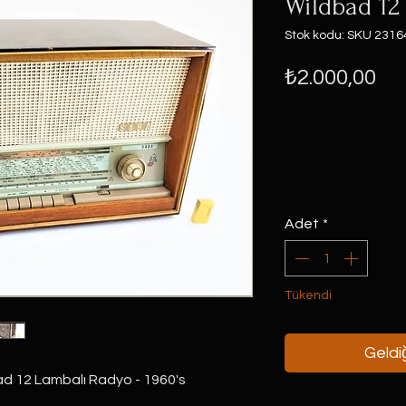
Wildbad 12
Stok kodu: SKU 2316
Fiy
₺2.000,00
Adet
*
Tükendi
Geldiğ
d 12 Lambalı Radyo - 1960's