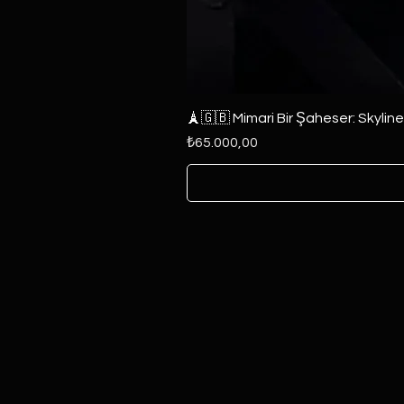
🗼🇬🇧 Mimari Bir Şaheser: Skylin
Fiyat
₺65.000,00