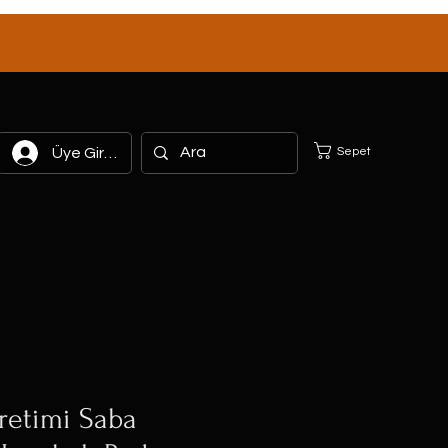
Sepet
Üye Girişi
retimi Saba