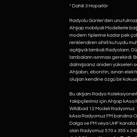
* Dahili 3 Hoparlör
Radyolu Günler'den unutulmaz b
Ahşap mobilyalı Modellerle ba
modern tiplerine kadar pek ço
renklendiren sihirli kutuydu mu
açılışıydı lambalı Radyoların
lambaların ısınması gerekirdi.
dalmışsanız aniden yükselen sesl
Ahşabın, ebonitin, ısınan elekt
oluşan kendine özgü bir kokusu
Bu akşam Radyo Koleksiyonerl
takipçilerimiz için Ahşap kAs
Wildbad 12 Modeli Radyomuz 1
kAsa Radyomuz FM bandına Orij
Dalga ve FM veya UHF kanala 
olan Radyomuz 570 x 355 x 240 