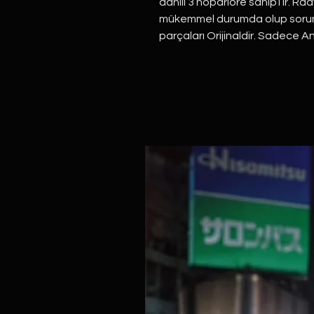
dahili 3 hoparlöre sahipTır. 
mükemmel durumda olup soruns
parçaları Orijinaldir. Sadece A