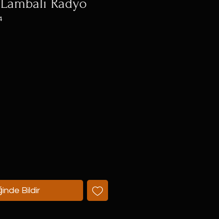
 Lambalı Radyo
4
at
inde Bildir