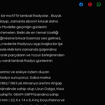
ir motifTır lambalı Radyolar... Büyük
şlayıp, zamanla ebonit kAsalı daha
k Modelle geçmişin günlerini
htemelen. Belki de en temel özelliği
. Düğmesine bAsar basmaz ses gelmez,
 Bu nedenle Radyoyu açıp başka bir işe
e irkilir kimi zamanda şaşırırdınız.
ronik parçaların ve tozun birleşiminden
 vardı lambalı Radyo günlerinin.
erimiz ve eskiye özlem duyan
a Radyo sunuyoruz. Saba marka
962/1963 yılı Almanya üretimi Ahşap
inalinde sahip olup Uzun Dalga, Kısa
sahipTır. 06AM-09FM bandına sahip
mm / 22,4 x 14 x 9,4 inç boyutlarına ve