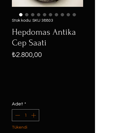
Stok kodu: SKU 38803
Hepdomas Antika
Cep Saati
Fiyat
₺2.800,00
Adet
*
Tükendi