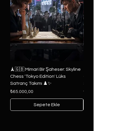
🗼🇬🇧 Mimari Bir Şaheser: Skyline
👑 2019 ABD Özel Tasa
Chess 'Tokyo Edition' Lüks
Game of Thrones Kole
Satranç Takımı ♟️✨
Seri 🔥⚔️
Fiyat
Fiyat
₺65.000,00
₺6.000,00
Sepete Ekle