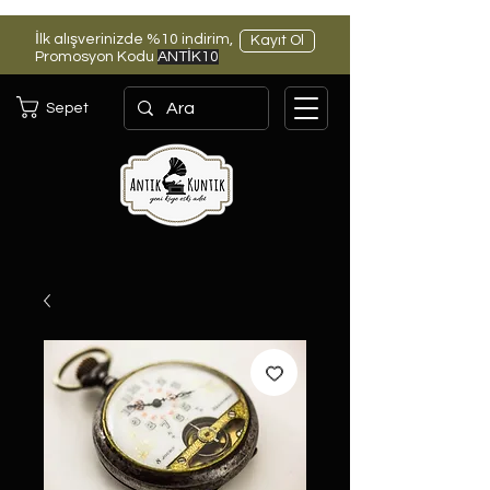
İlk alışverinizde %10 indirim,
Kayıt Ol
Promosyon Kodu
ANTİK10
Sepet