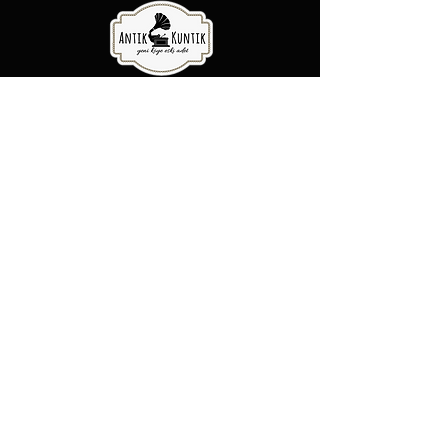
Antik Kuntik - Yeni Köye Eski Adet
Şubelerimiz
Şeker Mah. Yüzbaşı Mustafa
Ertuğrul cad. No:31/A Etimesgut,
Ankara
Rasimpaşa Mah. Macit Erbudak
Sok. No:66/A Kadıköy, İstanbul
Büyükdere Mah. Bostan Sok. No:8
Sarıyer, İstanbul
0 (537) 593 7332
0 (850) 808 0281