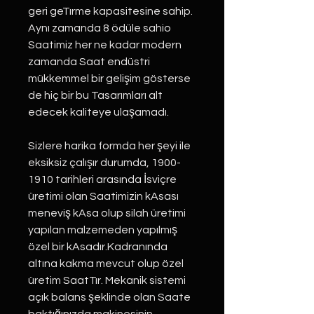
geri geTırme kapasitesine sahip.
Aynı zamanda 8 ödüle sahio
Saatimiz her ne kadar modern
zamanda Saat endüstri
mükkemmel bir gelişim gösterse
de hiç bir bu Tasarımları alt
edecek kaliteye ulaşamadı.
Sizlere harika formda her şeyi ile
eksiksiz çalışır durumda, 1900-
1910 tarihleri arasında İsviçre
üretimi olan Saatimizin kAsası
meneviş kAsa olup silah üretimi
yapılan malzemeden yapılmış
özel bir kAsadır.Kadranında
altına kakma mevcut olup özel
üretim SaatTır. Mekanik sistemi
açık balans şeklinde olan Saate