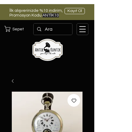
İlk alışverinizde %10 indirim,
Kayıt Ol
Promosyon Kodu
ANTİK10
Sepet