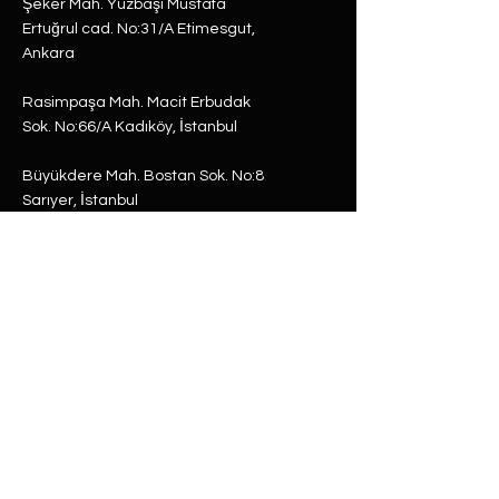
Şeker Mah. Yüzbaşı Mustafa
Ertuğrul cad. No:31/A Etimesgut,
Ankara
Rasimpaşa Mah. Macit Erbudak
Sok. No:66/A Kadıköy, İstanbul
Büyükdere Mah. Bostan Sok. No:8
Sarıyer, İstanbul
0 (537) 593 7332
0 (850) 808 0281
0 (312) 280 5228
selam@labu.com.tr
Antika Eşyalar
Antika Hediyeler
Tüm Ürünler
Dünya Küre
Antika & Vintage
Gramofon