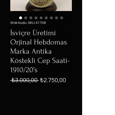
Stok kodu: SKU 41706
İsviçre Üretimi
Orjinal Hebdomas
Marka Antika
Köstekli Cep Saati-
1910/20’s
Normal
İndirimli
 ₺3.000,00 
₺2.750,00
Fiyat
Fiyat