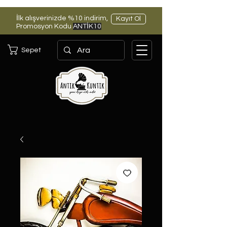
İlk alışverinizde %10 indirim,
Kayıt Ol
Promosyon Kodu
ANTİK10
Sepet