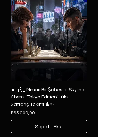
🗼🇬🇧 Mimari Bir Şaheser: Skyline
👑 2019 ABD Özel Tasa
Chess 'Tokyo Edition' Lüks
Game of Thrones Kole
Satranç Takımı ♟️✨
Seri 🔥⚔️
Fiyat
Fiyat
₺65.000,00
₺6.000,00
Sepete Ekle