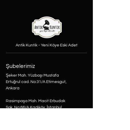
Antik Kuntik - Yeni Köye Eski Adet
Şubelerimiz
Şeker Mah. Yüzbaşı Mustafa
Ertuğrul cad. No:31/A Etimesgut,
Ankara
Rasimpaşa Mah. Macit Erbudak
Sok. No:66/A Kadıköy, İstanbul
Büyükdere Mah. Bostan Sok. No:8
Sarıyer, İstanbul