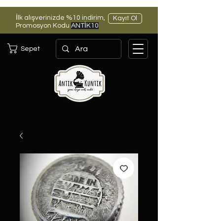
İlk alışverinizde %10 indirim,
Kayıt Ol
Promosyon Kodu
ANTİK10
Sepet