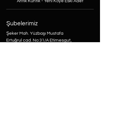
Antik Kuntik - Yeni Köye Eski Adet
Şubelerimiz
Şeker Mah. Yüzbaşı Mustafa
Ertuğrul cad. No:31/A Etimesgut,
Ankara
Rasimpaşa Mah. Macit Erbudak
Sok. No:66/A Kadıköy, İstanbul
Büyükdere Mah. Bostan Sok. No:8
Sarıyer, İstanbul
0 (537) 593 7332
0 (850) 808 0281
0 (312) 280 5228
selam@labu.com.tr