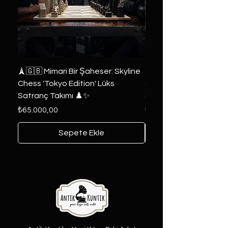
🗼🇬🇧 Mimari Bir Şaheser: Skyline
👑 2019 ABD Özel Tasa
Chess 'Tokyo Edition' Lüks
Game of Thrones Kole
Satranç Takımı ♟️✨
Seri 🔥⚔️
Fiyat
Fiyat
₺65.000,00
₺6.000,00
Sepete Ekle