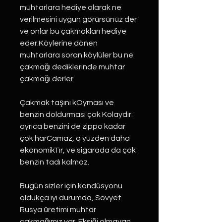
muhtarlara hediye olarak ne
verilmesini uygun görürsünüz der
ve onlar bu çakmakları hediye
eder.Köylerine dönen
muhtarlara soran köylüler bu ne
çakmağı dediklerinde muhtar
çakmağı derler.
Çakmak taşını kOyması ve
benzin doldurması çok Kolaydır.
ayrıca benzini de zippo kadar
çok harCamaz, o yüzden daha
ekonomikTır, ve sigarada da çok
benzin tadı kalmaz.
Bugün sizler için kondüsyonu
oldukça iyi durumda, Sovyet
Rusya üretimi muhtar
çakmağımız var. Eksiği olmayan