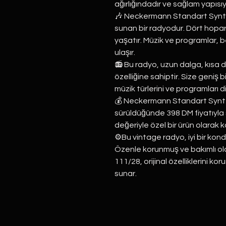
ağırlığındadır ve sağlam yapısı
🎶 Neckermann Standart Syntek
sunan bir radyodur. Dört hopar
yaşatır. Müzik ve programlar, be
ulaşır.
📻 Bu radyo, uzun dalga, kısa d
özelliğine sahiptir. Size geniş 
müzik türlerini ve programları d
💰 Neckermann Standart Synte
sürüldüğünde 398 DM fiyatıyla
değeriyle özel bir ürün olarak ka
⚙️Bu vintage radyo, iyi bir kon
Özenle korunmuş ve bakımlı o
111/28, orijinal özelliklerini ko
sunar.