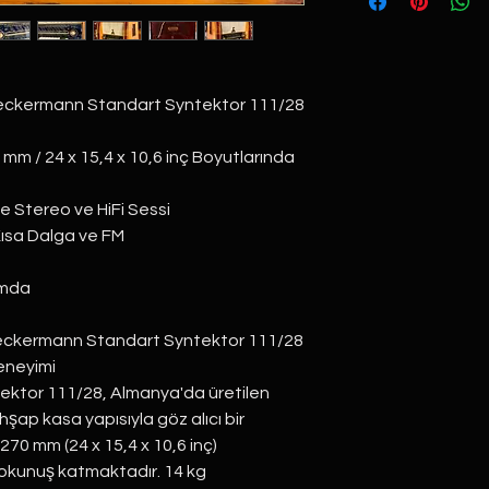
eckermann Standart Syntektor 111/28
mm / 24 x 15,4 x 10,6 inç Boyutlarında
 ile Stereo ve HiFi Sessi
Kısa Dalga ve FM
umda
Neckermann Standart Syntektor 111/28
eneyimi
ktor 111/28, Almanya'da üretilen
hşap kasa yapısıyla göz alıcı bir
270 mm (24 x 15,4 x 10,6 inç)
 dokunuş katmaktadır. 14 kg