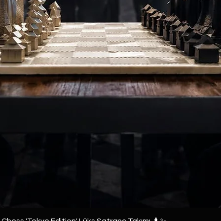
e Chess 'Tokyo Edition' Lüks Satranç Takımı ♟️✨