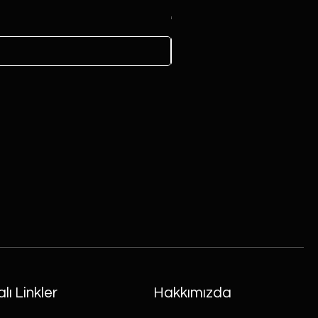
Fiyat
₺6.000,00
lı Linkler
Hakkımızda