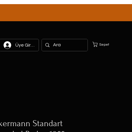
Sepet
Üye Girişi
kermann Standart