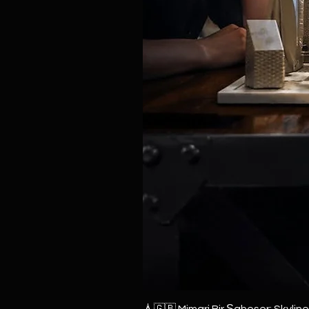
🗼🇬🇧 Mimari Bir Şaheser: Skylin