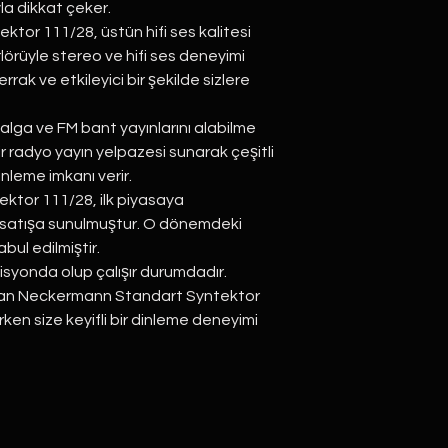
yla dikkat çeker.
tor 111/28, üstün hifi ses kalitesi
lörüyle stereo ve hifi ses deneyimi
rrak ve etkileyici bir şekilde sizlere
alga ve FM bant yayınlarını alabilme
bir radyo yayın yelpazesi sunarak çeşitli
inleme imkanı verir.
ktor 111/28, ilk piyasaya
 satışa sunulmuştur. O dönemdeki
bul edilmiştir.
disyonda olup çalışır durumdadır.
lan Neckermann Standart Syntektor
rurken size keyifli bir dinleme deneyimi