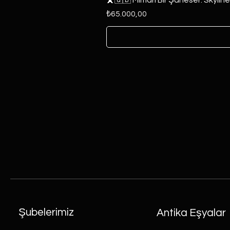
Fiyat
₺65.000,00
Şubelerimiz
Antika Eşyalar