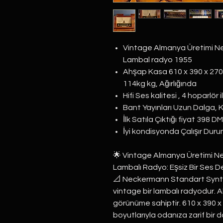
Vintage Almanya Üretimi N
Lambal radyo 1955
Ahşap Kasa 610 x 390 x 270 
114kg kg, Ağırlığında
Hifi Ses kalitesi , 4 hoparlör
Bant Yayınları Uzun Dalga, 
İlk Satıla Çıktığı fiyat 398 DM
İyi kondisyonda Çalışır Dur
🌟 Vintage Almanya Üretimi 
Lambalı Radyo: Eşsiz Bir Ses D
📐 Neckermann Standart Synte
vintage bir lambalı radyodur. A
görünüme sahiptir. 610 x 390 x 
boyutlarıyla odanıza zarif bir