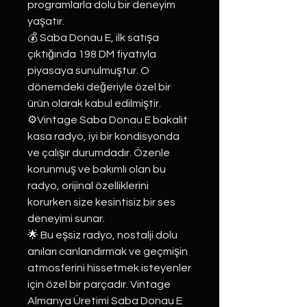
programlarla dolu bir deneyim
yaşatır.
💰 Saba Donau E, ilk satışa
çıktığında 198 DM fiyatıyla
piyasaya sunulmuştur. O
dönemdeki değeriyle özel bir
ürün olarak kabul edilmiştir.
⚙️Vintage Saba Donau E bakalit
kasa radyo, iyi bir kondisyonda
ve çalışır durumdadır. Özenle
korunmuş ve bakımlı olan bu
radyo, orijinal özelliklerini
korurken size kesintisiz bir ses
deneyimi sunar.
🌟 Bu eşsiz radyo, nostalji dolu
anıları canlandırmak ve geçmişin
atmosferini hissetmek isteyenler
için özel bir parçadır. Vintage
Almanya Üretimi Saba Donau E