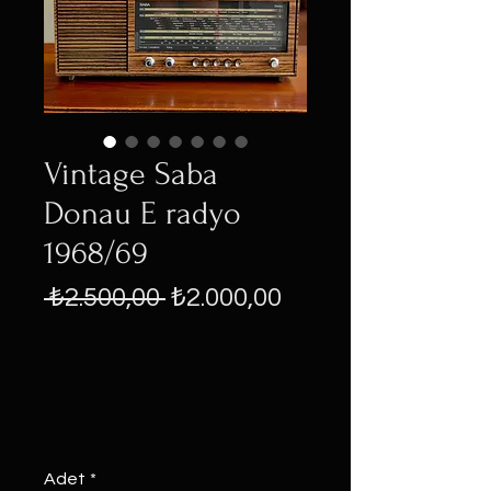
Vintage Saba
Donau E radyo
1968/69
Normal
İndirimli
 ₺2.500,00 
₺2.000,00
Fiyat
Fiyat
Adet
*