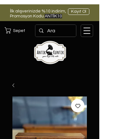
İlk alışverinizde %10 indirim,
Kayıt Ol
Promosyon Kodu
ANTİK10
Sepet