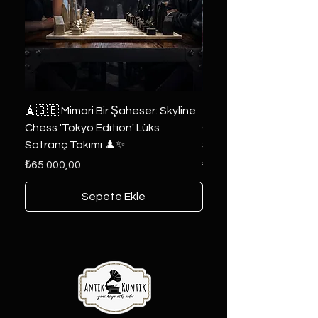
🗼🇬🇧 Mimari Bir Şaheser: Skyline
👑 2019 ABD Özel Tasa
Chess 'Tokyo Edition' Lüks
Game of Thrones Kole
Satranç Takımı ♟️✨
Seri 🔥⚔️
Fiyat
Fiyat
₺65.000,00
₺6.000,00
Sepete Ekle