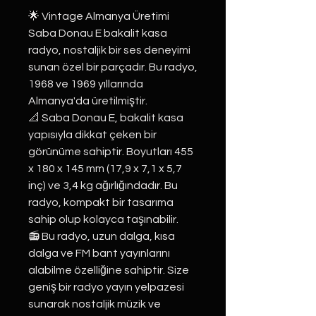
🌟 Vintage Almanya Üretimi
Saba Donau E bakalit kasa
radyo, nostaljik bir ses deneyimi
sunan özel bir parçadır. Bu radyo,
1968 ve 1969 yıllarında
Almanya'da üretilmiştir.
📐 Saba Donau E, bakalit kasa
yapısıyla dikkat çeken bir
görünüme sahiptir. Boyutları 455
x 180 x 145 mm (17,9 x 7,1 x 5,7
inç) ve 3,4 kg ağırlığındadır. Bu
radyo, kompakt bir tasarıma
sahip olup kolayca taşınabilir.
📻 Bu radyo, uzun dalga, kısa
dalga ve FM bant yayınlarını
alabilme özelliğine sahiptir. Size
geniş bir radyo yayın yelpazesi
sunarak nostaljik müzik ve