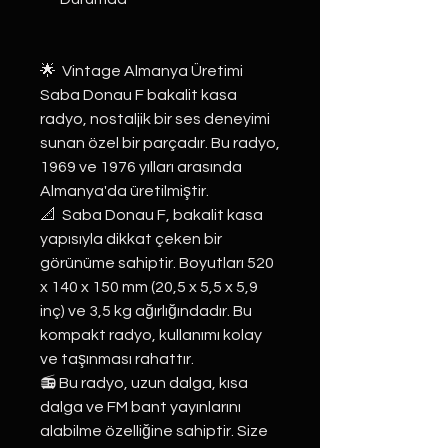
🌟 Vintage Almanya Üretimi
Saba Donau F bakalit kasa
radyo, nostaljik bir ses deneyimi
sunan özel bir parçadır. Bu radyo,
1969 ve 1976 yılları arasında
Almanya'da üretilmiştir.
📐 Saba Donau F, bakalit kasa
yapısıyla dikkat çeken bir
görünüme sahiptir. Boyutları 520
x 140 x 150 mm (20,5 x 5,5 x 5,9
inç) ve 3,5 kg ağırlığındadır. Bu
kompakt radyo, kullanımı kolay
ve taşınması rahattır.
📻 Bu radyo, uzun dalga, kısa
dalga ve FM bant yayınlarını
alabilme özelliğine sahiptir. Size