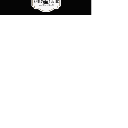
Antik Kuntik - Yeni Köye Eski Adet
Şubelerimiz
Şeker Mah. Yüzbaşı Mustafa
Ertuğrul cad. No:31/A Etimesgut,
Ankara
Rasimpaşa Mah. Macit Erbudak
Sok. No:66/A Kadıköy, İstanbul
Büyükdere Mah. Bostan Sok. No:8
Sarıyer, İstanbul
0 (537) 593 7332
0 (850) 808 0281
0 (312) 280 5228