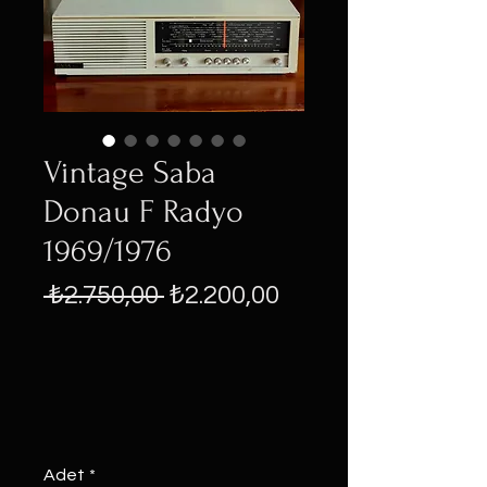
Vintage Saba
Donau F Radyo
1969/1976
Normal
İndirimli
 ₺2.750,00 
₺2.200,00
Fiyat
Fiyat
Adet
*