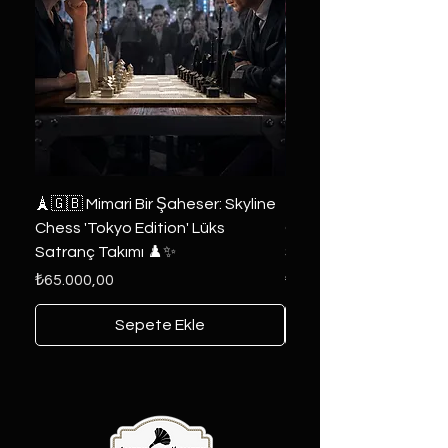
🗼🇬🇧 Mimari Bir Şaheser: Skyline
👑 2019 ABD Özel Tasa
Chess 'Tokyo Edition' Lüks
Game of Thrones Kole
Satranç Takımı ♟️✨
Seri 🔥⚔️
Fiyat
Fiyat
₺65.000,00
₺6.000,00
Sepete Ekle