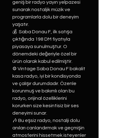
geniş bir radyo yayın yelpazesi
sunarak nostaljik müzik ve
programlarla dolu bir deneyim
yaşatır.
💰 Saba Donau F, ilk satışa
çıktığında 198 DM fiyatıyla
piyasaya sunulmuştur. O
dönemdeki değeriyle özel bir
ürün olarak kabul edilmiştir.
⚙️ Vintage Saba Donau F bakalit
kasa radyo, iyi bir kondisyonda
ve çalışır durumdadır. Özenle
korunmuş ve bakımlı olan bu
radyo, orijinal özelliklerini
korurken size kesintisiz bir ses
deneyimi sunar.
🎶 Bu eşsiz radyo, nostalji dolu
anıları canlandırmak ve geçmişin
atmosferini hissetmek isteyenler