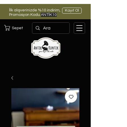
İlk alışverinizde %10 indirim,
Kayıt Ol
Promosyon Kodu
ANTİK10
Sepet