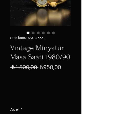
Stok kodu: SKU 48853
Vintage Minyatür
Masa Saati 1980/90
Normal
İndirimli
 ₺1.500,00 
₺950,00
Fiyat
Fiyat
Adet
*