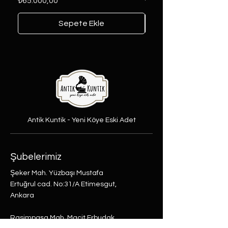
Fiyat
Fiyat
₺65.000,00
₺6.000,00
Sepete Ekle
Antik Kuntik - Yeni Köye Eski Adet
Şubelerimiz
Şeker Mah. Yüzbaşı Mustafa
Ertuğrul cad. No:31/A Etimesgut,
Ankara
Rasimpaşa Mah. Macit Erbudak