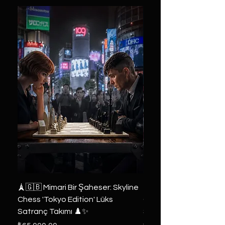
🗼🇬🇧 Mimari Bir Şaheser: Skyline
👑 2019 ABD Özel Tasa
Chess 'Tokyo Edition' Lüks
Game of Thrones Kole
Satranç Takımı ♟️✨
Seri 🔥⚔️