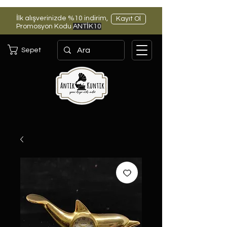
İlk alışverinizde %10 indirim,
Kayıt Ol
Promosyon Kodu
ANTİK10
Sepet