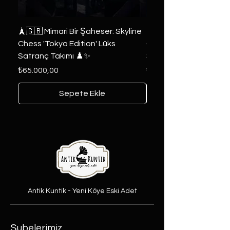
🗼🇬🇧 Mimari Bir Şaheser: Skyline
👑 2019 ABD Özel Tasa
Chess 'Tokyo Edition' Lüks
Game of Thrones Kole
Satranç Takımı ♟️✨
Seri 🔥⚔️
Fiyat
Fiyat
₺65.000,00
₺6.000,00
Sepete Ekle
Antik Kuntik - Yeni Köye Eski Adet
Şubelerimiz