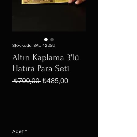
Stok kodu: SKU 42858
Altın Kaplama 3'lü
Hatıra Para Seti
Normal
İndirimli
 ₺700,00 
₺485,00
Fiyat
Fiyat
Adet
*