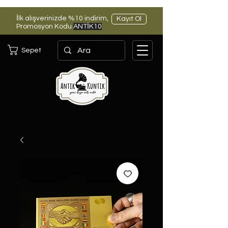
İlk alışverinizde %10 indirim,
Kayıt Ol
Promosyon Kodu
ANTİK10
Sepet