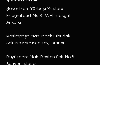
Şeker Mah. Yüzbaşı Mustafa
Ertuğrul cad. No:31/A Etimesgut,
Ankara
Rasimpaşa Mah. Macit Erbudak
Sok. No:66/A Kadıköy, İstanbul
Büyükdere Mah. Bostan Sok. No:8
Sarıyer, İstanbul
0 (537) 593 7332
0 (850) 808 0281
0 (312) 280 5228
selam@labu.com.tr
Antika Eşyalar
Antika Hediyeler
Tüm Ürünler
Dünya Küre