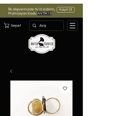
İlk alışverinizde %10 indirim,
Kayıt Ol
Promosyon Kodu
ANTİK10
Sepet