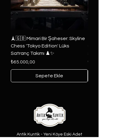
🗼🇬🇧 Mimari Bir Şaheser: Skyline
👑 2019 ABD Özel Tasa
Chess 'Tokyo Edition' Lüks
Game of Thrones Kole
Satranç Takımı ♟️✨
Seri 🔥⚔️
Fiyat
Fiyat
₺65.000,00
₺6.000,00
Sepete Ekle
Antik Kuntik - Yeni Köye Eski Adet