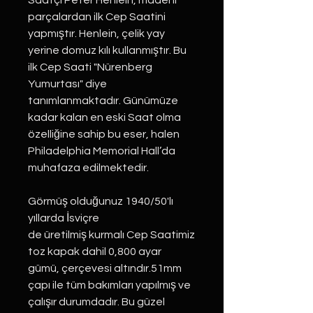
Saatçi Peter Henlein, madeni
parçalardan ilk Cep Saatini
yapmıştır. Henlein, çelik yay
yerine domuz kılı kullanmıştır. Bu
ilk Cep Saati "Nürenberg
Yumurtası" diye
tanımlanmaktadır. Günümüze
kadar kalan en eski Saat olma
özelliğine sahip bu eser, halen
Philadelphia Memorial Hall’da
muhafaza edilmektedir.
Görmüş olduğunuz 1940/50'lı
yıllarda İsviçre
de üretilmiş kurmalı Cep Saatimiz
toz kapak dahil 0,800 ayar
gümü, çerçevesi altındır.51mm
çapı ile tüm bakımları yapılmış ve
çalışır durumdadır. Bu güzel