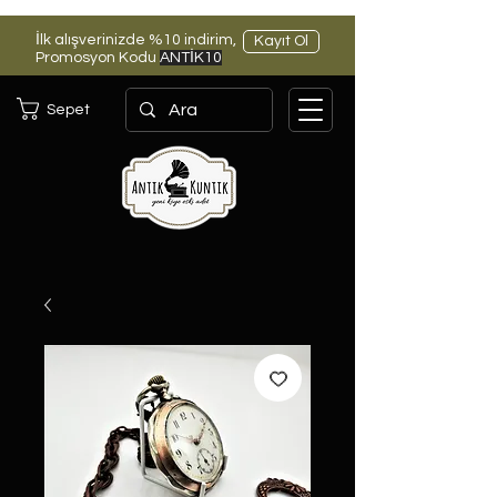
İlk alışverinizde %10 indirim,
Kayıt Ol
Promosyon Kodu
ANTİK10
Sepet