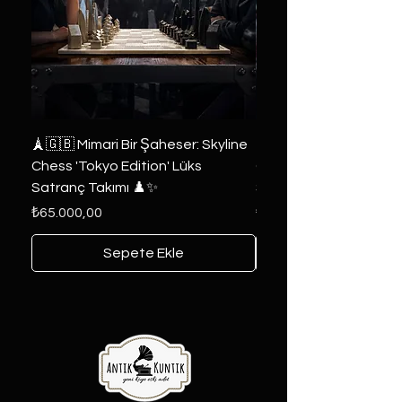
🗼🇬🇧 Mimari Bir Şaheser: Skyline
👑 2019 ABD Özel Tasa
Chess 'Tokyo Edition' Lüks
Game of Thrones Kole
Satranç Takımı ♟️✨
Seri 🔥⚔️
Fiyat
Fiyat
₺65.000,00
₺6.000,00
Sepete Ekle