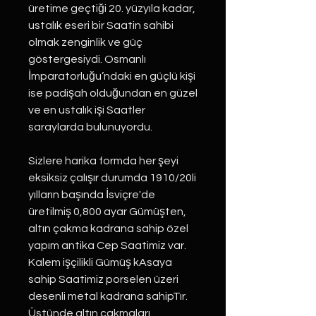
üretime geçtiği 20. yüzyıla kadar,
ustalık eseri bir Saatin sahibi
olmak zenginlik ve güç
göstergesiydi. Osmanlı
İmparatorluğu’ndaki en güçlü kişi
ise padişah olduğundan en güzel
ve en ustalık işi Saatler
saraylarda bulunuyordu.
Sizlere harika formda her şeyi
eksiksiz çalışır durumda 1910/20li
yılların başında İsviçre'de
üretilmiş 0,800 ayar Gümüşten,
altın çakma kadrana sahip özel
yapım antika Cep Saatimiz var.
Kalem işçilikli Gümüş kAsaya
sahip Saatimiz porselen üzeri
desenli metal kadrana sahipTır.
Üstünde altın çakmaları